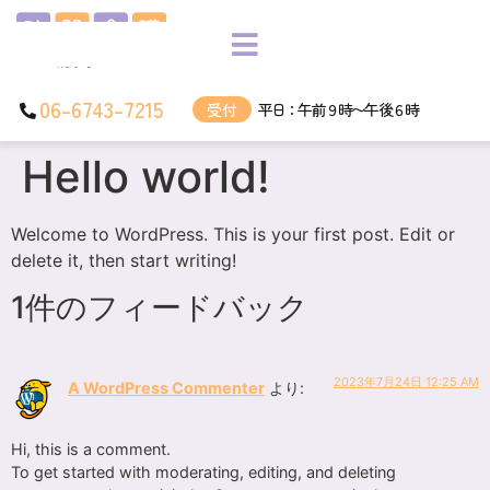
06-6743-7215
受付
平日：午前９時〜午後６時
Hello world!
Welcome to WordPress. This is your first post. Edit or
delete it, then start writing!
1件のフィードバック
2023年7月24日 12:25 AM
A WordPress Commenter
より:
Hi, this is a comment.
To get started with moderating, editing, and deleting