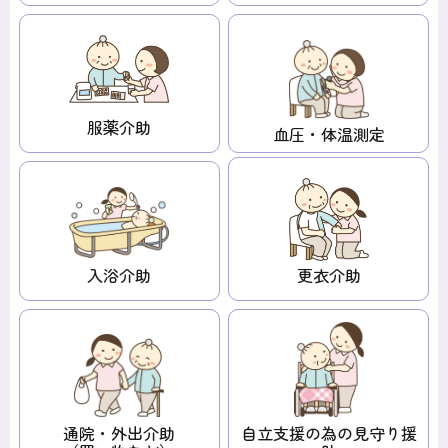
服薬介助
血圧・体温
測定
入浴介助
更衣介助
通院・外出介助
自立支援の為の
見守り援